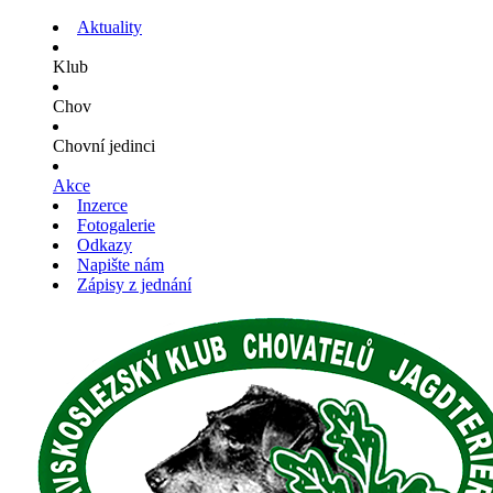
Aktuality
Klub
Chov
Chovní jedinci
Akce
Inzerce
Fotogalerie
Odkazy
Napište nám
Zápisy z jednání