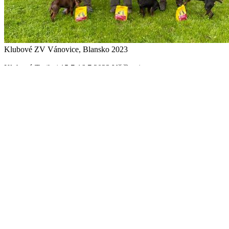
Klubové ZV Vánovice, Blansko 2023
Klubový Trojboj 15.7-16.7.2023 Větřkovice