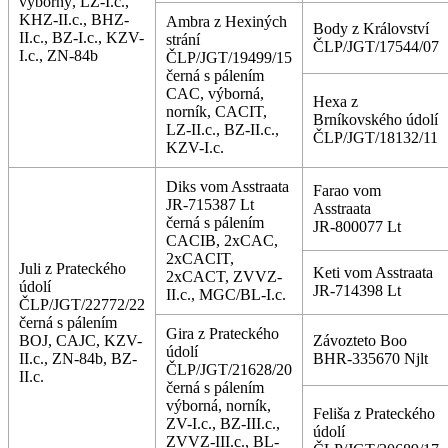
výborný, LZ-I.c.,
KHZ-II.c., BHZ-
Ambra z Hexiných
Body z Království
II.c., BZ-I.c., KZV-
strání
ČLP/JGT/17544/07
I.c., ZN-84b
ČLP/JGT/19499/15
černá s pálením
CAC, výborná,
Hexa z
norník, CACIT,
Brníkovského údolí
LZ-II.c., BZ-II.c.,
ČLP/JGT/18132/11
KZV-I.c.
Diks vom Asstraata
Farao vom
JR-715387 Lt
Asstraata
černá s pálením
JR-800077 Lt
CACIB, 2xCAC,
2xCACIT,
Juli z Prateckého
Keti vom Asstraata
2xCACT, ZVVZ-
údolí
JR-714398 Lt
II.c., MGC/BL-I.c.
ČLP/JGT/22772/22
černá s pálením
Gira z Prateckého
BOJ, CAJC, KZV-
Závozteto Boo
údolí
II.c., ZN-84b, BZ-
BHR-335670 Njlt
ČLP/JGT/21628/20
II.c.
černá s pálením
výborná, norník,
Feliša z Prateckého
ZV-I.c., BZ-III.c.,
údolí
ZVVZ-III.c., BL-