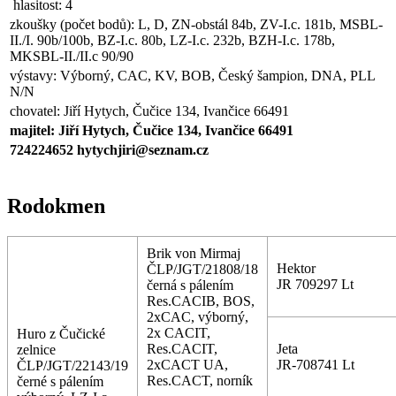
hlasitost: 4
zkoušky (počet bodů): L, D, ZN-obstál 84b, ZV-I.c. 181b, MSBL-
II./I. 90b/100b, BZ-I.c. 80b, LZ-I.c. 232b, BZH-I.c. 178b,
MKSBL-II./II.c 90/90
výstavy: Výborný, CAC, KV, BOB, Český šampion, DNA, PLL
N/N
chovatel: Jiří Hytych, Čučice 134, Ivančice 66491
majitel: Jiří Hytych, Čučice 134, Ivančice 66491
724224652
hytychjiri@seznam.cz
Rodokmen
Brik von Mirmaj
Hektor
ČLP/JGT/21808/18
JR 709297 Lt
černá s pálením
Res.CACIB, BOS,
2xCAC, výborný,
2x CACIT,
Huro z Čučické
Res.CACIT,
Jeta
zelnice
2xCACT UA,
JR-708741 Lt
ČLP/JGT/22143/19
Res.CACT, norník
černé s pálením